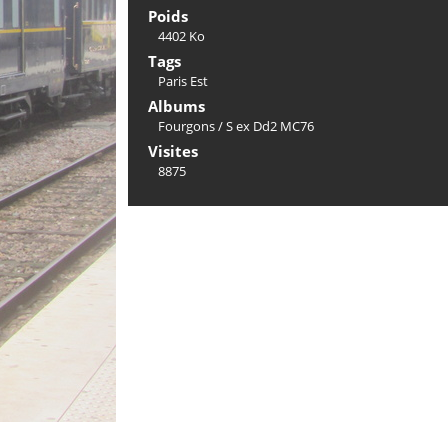
Poids
4402 Ko
Tags
Paris Est
Albums
Fourgons
/
S ex Dd2 MC76
Visites
8875