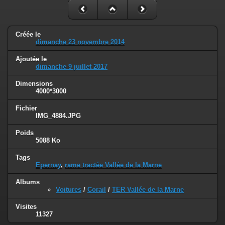
Créée le
dimanche 23 novembre 2014
Ajoutée le
dimanche 9 juillet 2017
Dimensions
4000*3000
Fichier
IMG_4884.JPG
Poids
5088 Ko
Tags
Epernay
,
rame tractée Vallée de la Marne
Albums
Voitures
/
Corail
/
TER Vallée de la Marne
Visites
11327