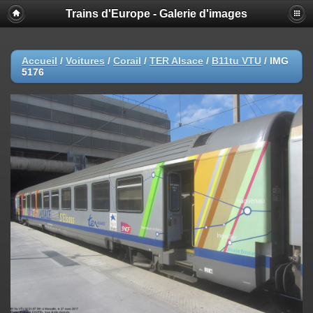
Trains d'Europe - Galerie d'images
Accueil
/
Voitures
/
Corail
/
TER Alsace
/
B11tu VTU
/
IMG
5176