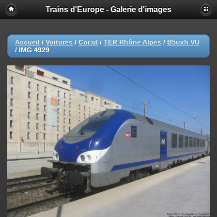
Trains d'Europe - Galerie d'images
Accueil
/
Voitures
/
Corail
/
TER Rhône Alpes
/
B5uxh VU
/
IMG 4929