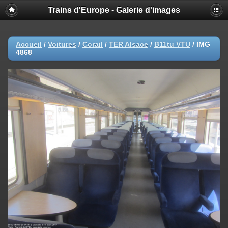
Trains d'Europe - Galerie d'images
Accueil
/
Voitures
/
Corail
/
TER Alsace
/
B11tu VTU
/
IMG
4868