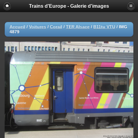
Trains d'Europe - Galerie d'images
Accueil
/
Voitures
/
Corail
/
TER Alsace
/
B11tu VTU
/
IMG
4879