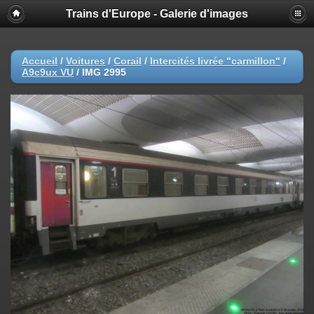
Trains d'Europe - Galerie d'images
Accueil
/
Voitures
/
Corail
/
Intercités livrée "carmillon"
/
A9c9ux VU
/
IMG 2995