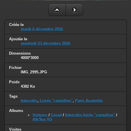
Créée le
mardi 6 décembre 2016
Ajoutée le
vendredi 23 décembre 2016
Dimensions
4000*3000
Fichier
IMG_2995.JPG
Poids
4382 Ko
Tags
Intercités
,
Livrée "carmillon"
,
Paris Austerlitz
Albums
Voitures
/
Corail
/
Intercités livrée "carmillon"
/
A9c9ux VU
Visites