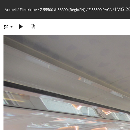
IMG 2
Accueil
/
Electrique
/
Z 55500 & 56300 (Régio2N)
/
Z 55500 PACA
/