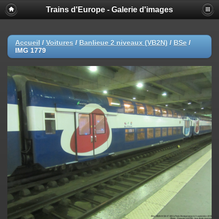
Trains d'Europe - Galerie d'images
Accueil
/
Voitures
/
Banlieue 2 niveaux (VB2N)
/
BSe
/
IMG 1779