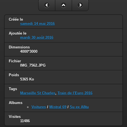
Créée le
samedi 14 mai 2016
Ajoutée le
mardi 30 août 2016
Dimensions
4000*3000
Fichier
IMG_7562.JPG
Poids
5365 Ko
Tags
Marseille St Charles
,
Train de l'Euro 2016
Albums
Voitures
/
Mistral 69
/
Su ex A8tu
Visites
11486