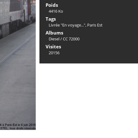
Poids
4416 Ko
Tags
Livrée "En voyage..."
,
Paris Est
Albums
Diesel
/
CC 72000
Visites
20156