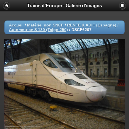
Trains d'Europe - Galerie d'images
Accueil
/
Matériel non SNCF
/
RENFE & ADIF (Espagne)
/
Automotrice S 130 (Talgo 250)
/
DSCF6207