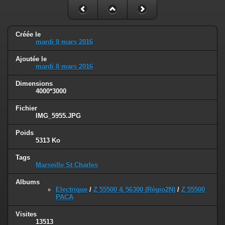
Créée le
mardi 8 mars 2016
Ajoutée le
mardi 8 mars 2016
Dimensions
4000*3000
Fichier
IMG_5955.JPG
Poids
5313 Ko
Tags
Marseille St Charles
Albums
Electrique
/
Z 55500 & 56300 (Régio2N)
/
Z 55500
PACA
Visites
13513