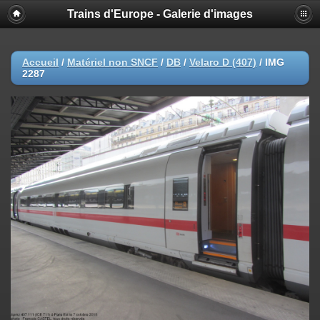
Trains d'Europe - Galerie d'images
Accueil
/
Matériel non SNCF
/
DB
/
Velaro D (407)
/
IMG
2287