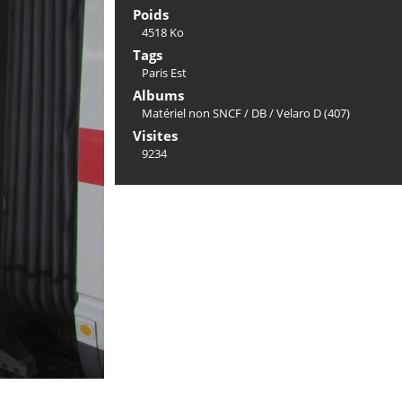
Poids
4518 Ko
Tags
Paris Est
Albums
Matériel non SNCF
/
DB
/
Velaro D (407)
Visites
9234