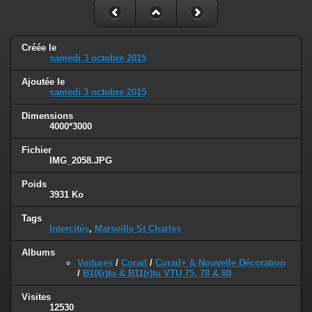
Créée le
samedi 3 octobre 2015
Ajoutée le
samedi 3 octobre 2015
Dimensions
4000*3000
Fichier
IMG_2058.JPG
Poids
3931 Ko
Tags
Intercités
,
Marseille St Charles
Albums
Voitures
/
Corail
/
Corail+ & Nouvelle Décoration
/
B10(r)tu & B11(r)tu VTU 75, 78 & 80
Visites
12530