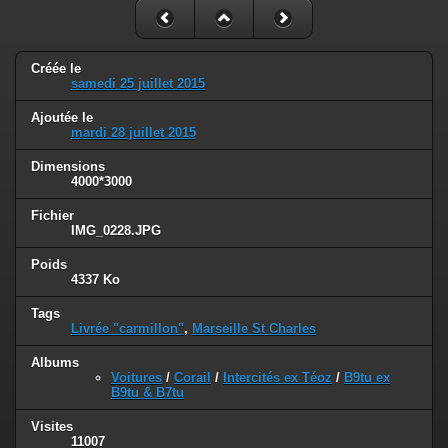
Créée le
samedi 25 juillet 2015
Ajoutée le
mardi 28 juillet 2015
Dimensions
4000*3000
Fichier
IMG_0228.JPG
Poids
4337 Ko
Tags
Livrée "carmillon"
,
Marseille St Charles
Albums
Voitures
/
Corail
/
Intercités ex Téoz
/
B9tu ex
B9tu & B7tu
Visites
11007