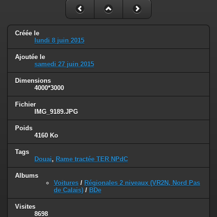
Créée le
lundi 8 juin 2015
Ajoutée le
samedi 27 juin 2015
Dimensions
4000*3000
Fichier
IMG_9189.JPG
Poids
4160 Ko
Tags
Douai
,
Rame tractée TER NPdC
Albums
Voitures
/
Régionales 2 niveaux (VR2N, Nord Pas
de Calais)
/
BDe
Visites
8698