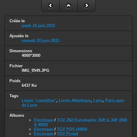
Créée le
jeudi 18 juin 2015
Ajoutée le
samedi 20 juin 2015
Dimensions
4000*3000
Fichier
IMG_9549.JPG
Poids
6437 Ko
Tags
Livrée "carmillon"
,
Livrée Atlantique
,
Lyria
,
Paris gare
de Lyon
Albums
Electrique
/
TGV 2N2 Euroduplex 3UH & 3UF (800
& 4800)
Electrique
/
TGV POS (4400)
Electrique
/
TGV Postal