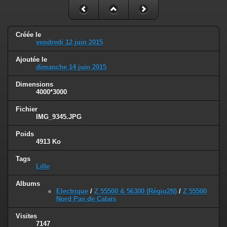
Créée le
vendredi 12 juin 2015
Ajoutée le
dimanche 14 juin 2015
Dimensions
4000*3000
Fichier
IMG_9345.JPG
Poids
4913 Ko
Tags
Lille
Albums
Electrique
/
Z 55500 & 56300 (Régio2N)
/
Z 55500
Nord Pas de Calais
Visites
7147