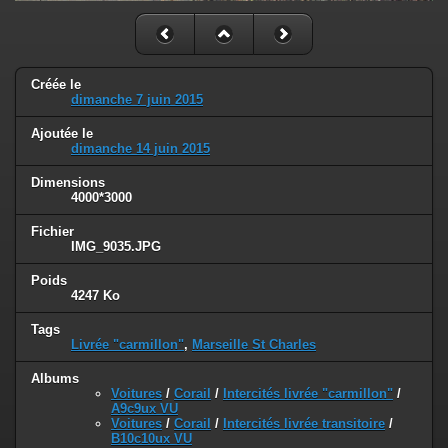
Créée le
dimanche 7 juin 2015
Ajoutée le
dimanche 14 juin 2015
Dimensions
4000*3000
Fichier
IMG_9035.JPG
Poids
4247 Ko
Tags
Livrée "carmillon"
,
Marseille St Charles
Albums
Voitures
/
Corail
/
Intercités livrée "carmillon"
/
A9c9ux VU
Voitures
/
Corail
/
Intercités livrée transitoire
/
B10c10ux VU