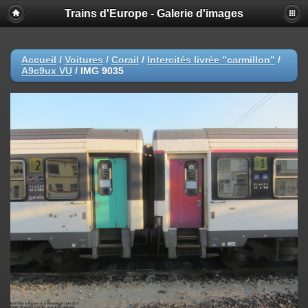
Trains d'Europe - Galerie d'images
Accueil
/
Voitures
/
Corail
/
Intercités livrée "carmillon"
/
A9c9ux VU
/
IMG 9035