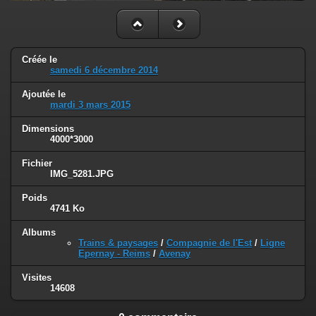
Créée le
samedi 6 décembre 2014
Ajoutée le
mardi 3 mars 2015
Dimensions
4000*3000
Fichier
IMG_5281.JPG
Poids
4741 Ko
Albums
Trains & paysages
/
Compagnie de l'Est
/
Ligne
Epernay - Reims
/
Avenay
Visites
14608