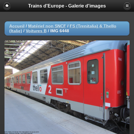
Trains d'Europe - Galerie d'images
Accueil
/
Matériel non SNCF
/
FS (Trenitalia) & Thello
(Italie)
/
Voitures B
/
IMG 6448