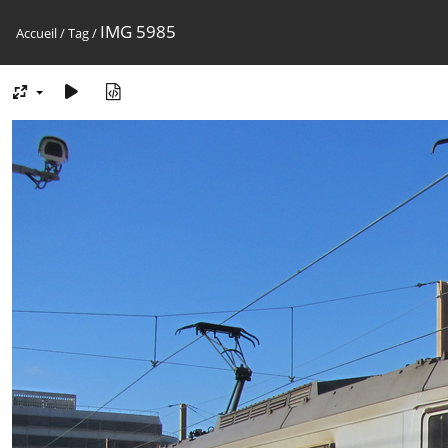
IMG 5985
Accueil
/
Tag
/