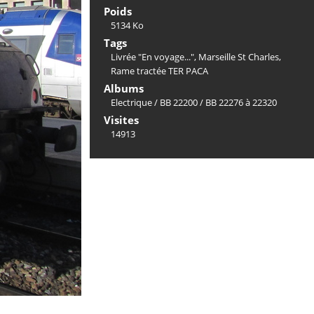
Poids
5134 Ko
Tags
Livrée "En voyage..."
,
Marseille St Charles
,
Rame tractée TER PACA
Albums
Electrique
/
BB 22200
/
BB 22276 à 22320
Visites
14913