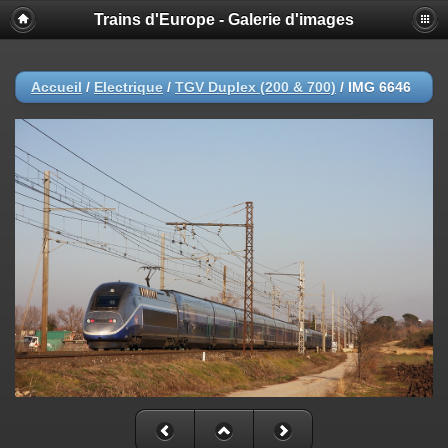
Trains d'Europe - Galerie d'images
Accueil
/
Electrique
/
TGV Duplex (200 & 700)
/
IMG 6646