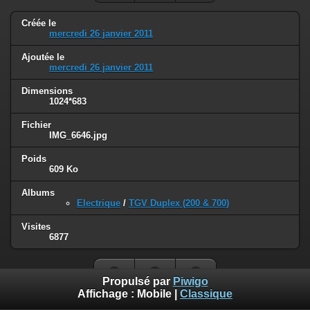
Créée le
mercredi 26 janvier 2011
Ajoutée le
mercredi 26 janvier 2011
Dimensions
1024*683
Fichier
IMG_6646.jpg
Poids
609 Ko
Albums
Electrique
/
TGV Duplex (200 & 700)
Visites
6877
Propulsé par
Piwigo
Affichage :
Mobile
|
Classique