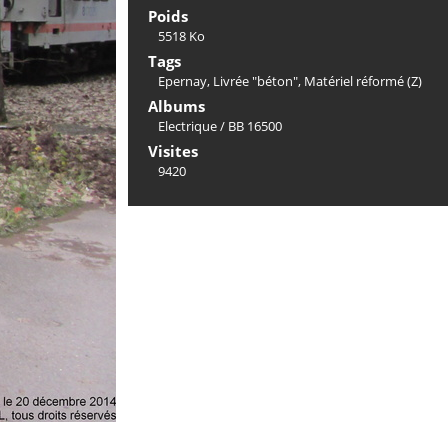
Poids
5518 Ko
Tags
Epernay
,
Livrée "béton"
,
Matériel réformé (Z)
Albums
Electrique
/
BB 16500
Visites
9420