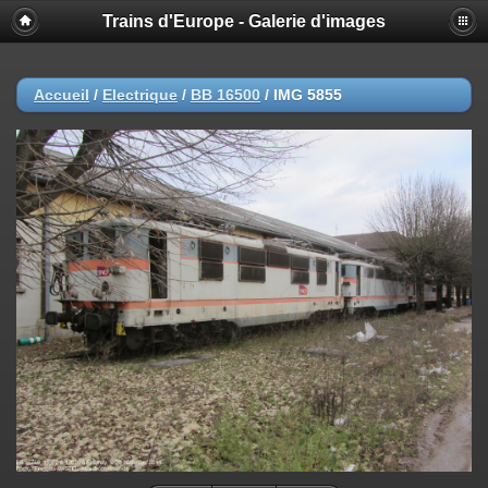
Trains d'Europe - Galerie d'images
Accueil
/
Electrique
/
BB 16500
/
IMG 5855