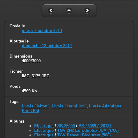
Créée le
mardi 7 octobre 2014
Ajoutée le
dimanche 12 octobre 2014
Dimensions
4000*3000
Fichier
IMG_3175.JPG
Poids
4569 Ko
Tags
Livrée "béton"
,
Livrée "carmillon"
,
Livrée Atlantique
,
Paris Est
Albums
Electrique
/
BB 26000
/
BB 26089 à 26187
Electrique
/
TGV 2N2 Euroduplex 3UA (4700)
Electrique
/
TGV Reseau Bicourant (500)