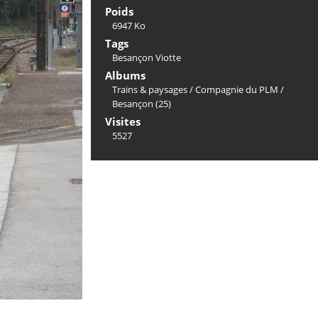
Poids
6947 Ko
Tags
Besançon Viotte
Albums
Trains & paysages
/
Compagnie du PLM
/
Besançon (25)
Visites
5527