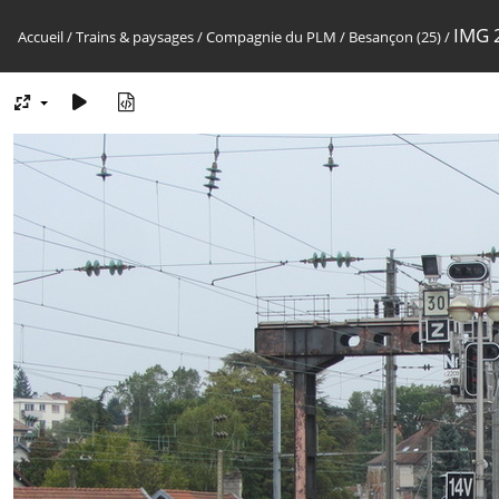
IMG 
Accueil
/
Trains & paysages
/
Compagnie du PLM
/
Besançon (25)
/