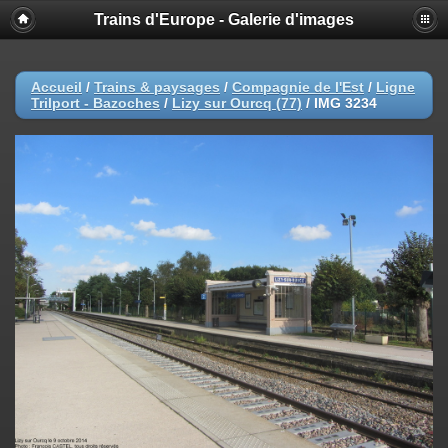
Trains d'Europe - Galerie d'images
Accueil
/
Trains & paysages
/
Compagnie de l'Est
/
Ligne
Trilport - Bazoches
/
Lizy sur Ourcq (77)
/
IMG 3234