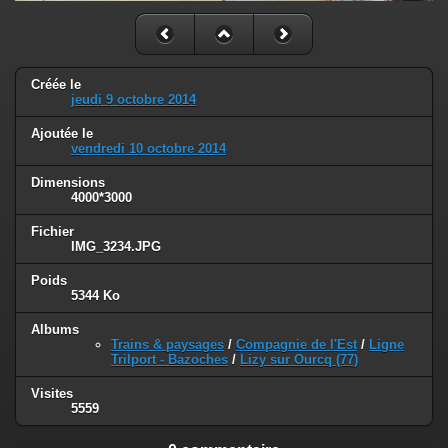
Créée le
jeudi 9 octobre 2014
Ajoutée le
vendredi 10 octobre 2014
Dimensions
4000*3000
Fichier
IMG_3234.JPG
Poids
5344 Ko
Albums
Trains & paysages
/
Compagnie de l'Est
/
Ligne
Trilport - Bazoches
/
Lizy sur Ourcq (77)
Visites
5559