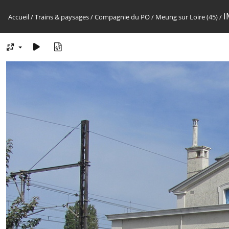
I
Accueil
/
Trains & paysages
/
Compagnie du PO
/
Meung sur Loire (45)
/