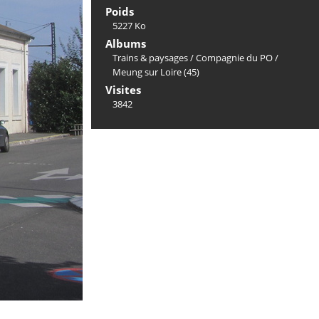
Poids
5227 Ko
Albums
Trains & paysages
/
Compagnie du PO
/
Meung sur Loire (45)
Visites
3842