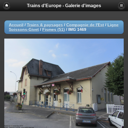
Trains d'Europe - Galerie d'images
Accueil
/
Trains & paysages
/
Compagnie de l'Est
/
Ligne
Soissons-Givet
/
Fismes (51)
/
IMG 1469