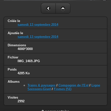
Créée le
samedi 13 septembre 2014
Ajoutée le
samedi 13 septembre 2014
Dimensions
4000*3000
Fichier
IMG_1469.JPG
Poids
4285 Ko
Albums
Trains & paysages
/
Compagnie de l'Est
/
Ligne
Soissons-Givet
/
Fismes (51)
Visites
2992