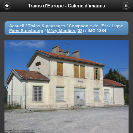
Trains d'Europe - Galerie d'images
Accueil
/
Trains & paysages
/
Compagnie de l'Est
/
Ligne
Paris-Strasbourg
/
Mézy-Moulins (02)
/
IMG 1384