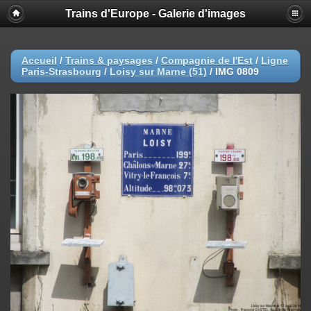
Trains d'Europe - Galerie d'images
Accueil
/
Trains & paysages
/
Compagnie de l'Est
/
Ligne
Paris-Strasbourg
/
Loisy sur Marne (51)
/
IMG 0809