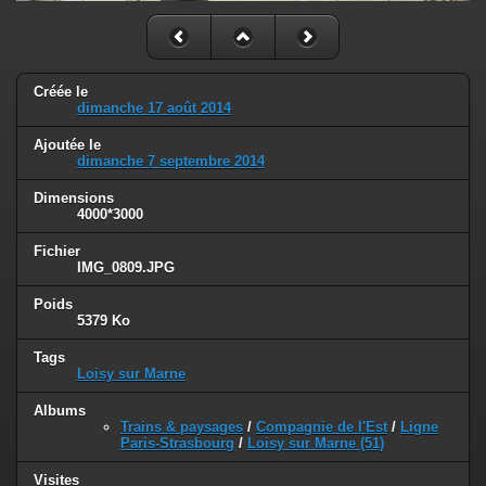
Créée le
dimanche 17 août 2014
Ajoutée le
dimanche 7 septembre 2014
Dimensions
4000*3000
Fichier
IMG_0809.JPG
Poids
5379 Ko
Tags
Loisy sur Marne
Albums
Trains & paysages
/
Compagnie de l'Est
/
Ligne
Paris-Strasbourg
/
Loisy sur Marne (51)
Visites