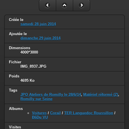
Créée le
samedi 28 juin 2014
Ajoutée le
dimanche 29 juin 2014
Dimensions
4000*3000
Fichier
IMG_8937.JPG
Poids
4695 Ko
Tags
JPO Ateliers de Romilly le 28/6/14
,
Matériel réformé (Z)
,
Romilly sur Seine
Albums
Voitures
/
Corail
/
TER Languedoc Roussillon
/
B6Du VU
Visites