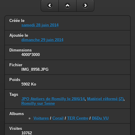
Créée le
samedi 28 juin 2014
Ajoutée le
dimanche 29 juin 2014
Dimensions
4000*3000
Fichier
IMG_8958.JPG
Poids
5902 Ko
Tags
JPO Ateliers de Romilly le 28/6/14
,
Matériel réformé (Z)
,
Romilly sur Seine
Albums
Voitures
/
Corail
/
TER Centre
/
B6Du VU
Visites
10762