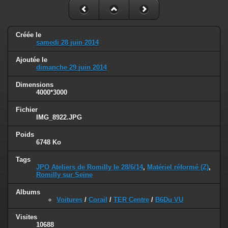
Créée le
samedi 28 juin 2014
Ajoutée le
dimanche 29 juin 2014
Dimensions
4000*3000
Fichier
IMG_8922.JPG
Poids
6748 Ko
Tags
JPO Ateliers de Romilly le 28/6/14
,
Matériel réformé (Z)
,
Romilly sur Seine
Albums
Voitures
/
Corail
/
TER Centre
/
B6Du VU
Visites
10688