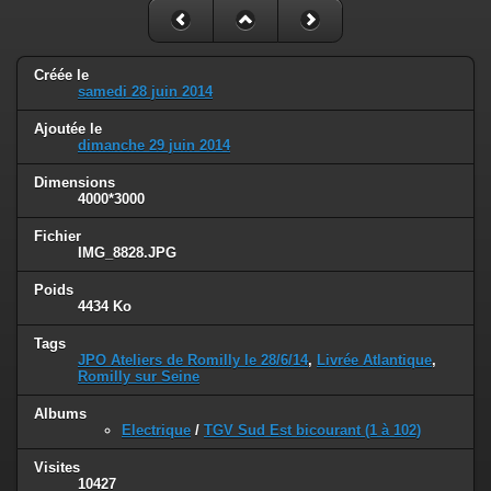
Créée le
samedi 28 juin 2014
Ajoutée le
dimanche 29 juin 2014
Dimensions
4000*3000
Fichier
IMG_8828.JPG
Poids
4434 Ko
Tags
JPO Ateliers de Romilly le 28/6/14
,
Livrée Atlantique
,
Romilly sur Seine
Albums
Electrique
/
TGV Sud Est bicourant (1 à 102)
Visites
10427