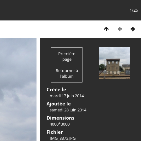
1/26
Première
page
Retourner à
l'album
Créée le
mardi 17 juin 2014
Ajoutée le
samedi 28 juin 2014
Dimensions
4000*3000
Fichier
IMG_8373.JPG