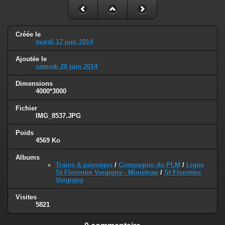
Créée le
mardi 17 juin 2014
Ajoutée le
samedi 28 juin 2014
Dimensions
4000*3000
Fichier
IMG_8537.JPG
Poids
4569 Ko
Albums
Trains & paysages
/
Compagnie du PLM
/
Ligne
St Florentin Vergigny - Monéteau
/
St Florentin
Vergigny
Visites
5821