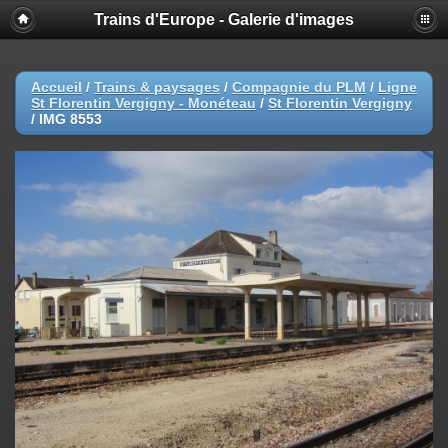
Trains d'Europe - Galerie d'images
Accueil
/
Trains & paysages
/
Compagnie du PLM
/
Ligne
St Florentin Vergigny - Monéteau
/
St Florentin Vergigny
/
IMG 8553