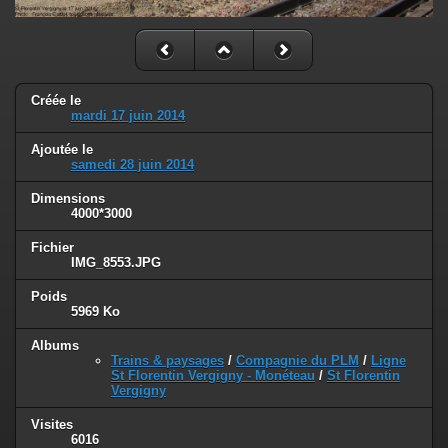
Créée le
mardi 17 juin 2014
Ajoutée le
samedi 28 juin 2014
Dimensions
4000*3000
Fichier
IMG_8553.JPG
Poids
5969 Ko
Albums
Trains & paysages
/
Compagnie du PLM
/
Ligne
St Florentin Vergigny - Monéteau
/
St Florentin
Vergigny
Visites
6016