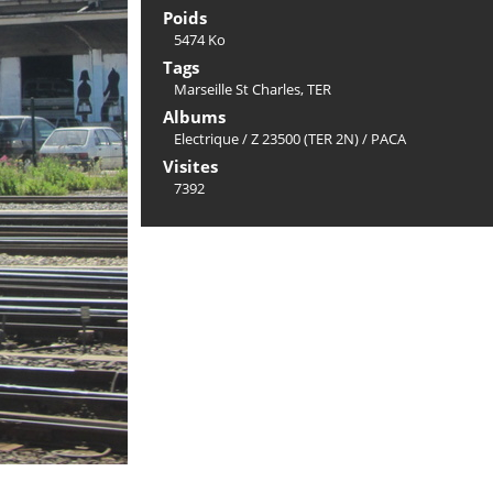
Poids
5474 Ko
Tags
Marseille St Charles
,
TER
Albums
Electrique
/
Z 23500 (TER 2N)
/
PACA
Visites
7392