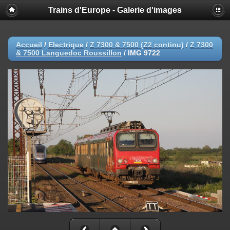
Trains d'Europe - Galerie d'images
Accueil
/
Electrique
/
Z 7300 & 7500 (Z2 continu)
/
Z 7300
& 7500 Languedoc Roussillon
/
IMG 9722