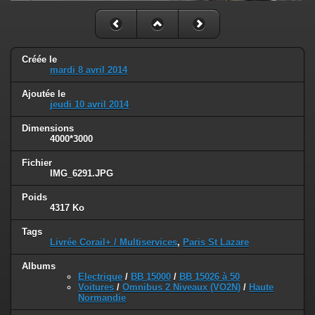
Créée le
mardi 8 avril 2014
Ajoutée le
jeudi 10 avril 2014
Dimensions
4000*3000
Fichier
IMG_6291.JPG
Poids
4317 Ko
Tags
Livrée Corail+ / Multiservices
,
Paris St Lazare
Albums
Electrique
/
BB 15000
/
BB 15026 à 50
Voitures
/
Omnibus 2 Niveaux (VO2N)
/
Haute
Normandie