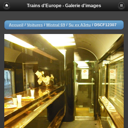
Trains d'Europe - Galerie d'images
Accueil
/
Voitures
/
Mistral 69
/
Su ex A3rtu
/
DSCF12307