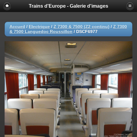
Trains d'Europe - Galerie d'images
Accueil
/
Electrique
/
Z 7300 & 7500 (Z2 continu)
/
Z 7300
& 7500 Languedoc Roussillon
/
DSCF6977