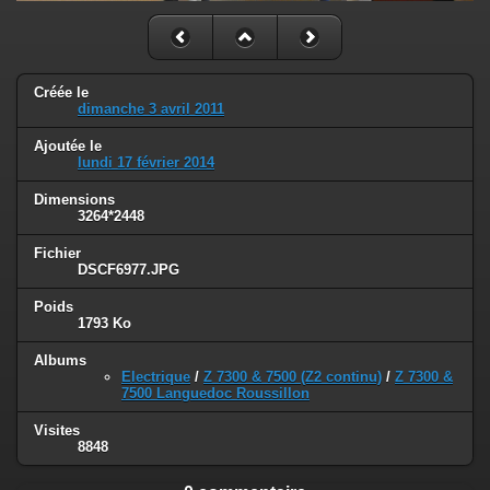
Créée le
dimanche 3 avril 2011
Ajoutée le
lundi 17 février 2014
Dimensions
3264*2448
Fichier
DSCF6977.JPG
Poids
1793 Ko
Albums
Electrique
/
Z 7300 & 7500 (Z2 continu)
/
Z 7300 &
7500 Languedoc Roussillon
Visites
8848