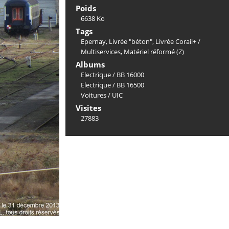
Poids
6638 Ko
Tags
Epernay
,
Livrée "béton"
,
Livrée Corail+ /
Multiservices
,
Matériel réformé (Z)
Albums
Electrique
/
BB 16000
Electrique
/
BB 16500
Voitures
/
UIC
Visites
27883