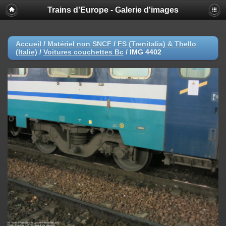
Trains d'Europe - Galerie d'images
Accueil
/
Matériel non SNCF
/
FS (Trenitalia) & Thello
(Italie)
/
Voitures couchettes Bc
/
IMG 4402