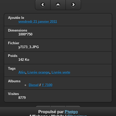
Ajoutée le
vendredi 21 janvier 2011
Dimensions
1000*750
Fichier
y7173_3.JPG
Poids
142 Ko
Tags
Alès
,
Livrée orange
,
Livrée verte
Albums
Diesel
/
Y 7100
Visites
8779
Propulsé par
Piwigo