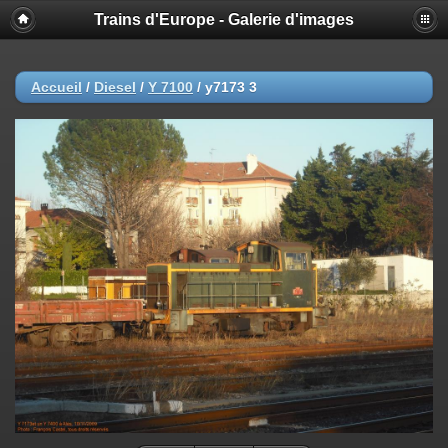
Trains d'Europe - Galerie d'images
Accueil
/
Diesel
/
Y 7100
/
y7173 3