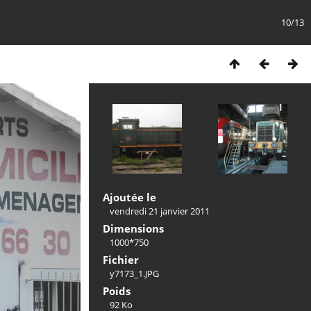
10/13
Ajoutée le
vendredi 21 janvier 2011
Dimensions
1000*750
Fichier
y7173_1.JPG
Poids
92 Ko