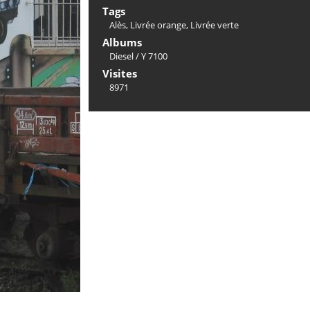
Tags
Alès
,
Livrée orange
,
Livrée verte
Albums
Diesel
/
Y 7100
Visites
8971